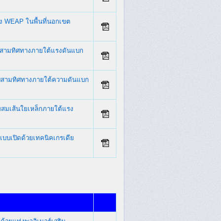
ลอง WEAP ในพื้นที่นอกเขต
บสามทิศทางภายใต้แรงดันแบก
บบสามทิศทางภายใต้ความดันแบก
ผสมเส้นใยเหล็กภายใต้แรง
บเปิดด้วยเทคนิคเกรเดีย