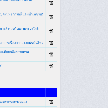
ด้วยแท่งพอลิเมอร์เสริม
ูลฝนพยากรณ์ในลุ่มน้ำเพชรบุรี
ากการสำรวจด้วยภาพระยะใกล้
าคารเนื่องจากแรงแผ่นดินไหว
อบเทียบกล้องถ่ายภาพ
์
มินสมรรถนะทางหลวง