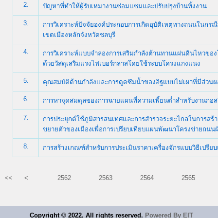
2.
ปัญหาที่ทำให้ผู้รับเหมางานซ่อมแซมและปรับปรุงบ้านทิ้งงาน
3.
การวิเคราะห์ปัจจัยองค์ประกอบการเกิดอุบัติเหตุทางถนนในกรณีที่มี
เขตเมืองหลักจังหวัดชลบุรี
4.
การวิเคราะห์แบบจำลองการเสริมกำลังต้านทานแผ่นดินไหวของ
ด้วยวัสดุเสริมแรงไฟเบอร์กลาสโดยใช้ระบบโครงแกงแนง
5.
คุณสมบัติด้านกำลังและการดูดซึมน้ำของอิฐแบบไม่เผาที่มีส่ว
6.
การหาจุดสมดุลของการฉายแผนที่ความเพี้ยนต่ำสำหรับงานก่อสร
7.
การประยุกต์ใช้ภูมิสารสนเทศและการสำรวจระยะไกลในการสร
ขยายตัวของเมืองเพื่อการเปรียบเทียบแผนพัฒนาโครงข่ายถนนผั
8.
การสร้างเกณฑ์สำหรับการประเมินราคาเครื่องจักรแบบวิธีเปรี
<<
<
2562
2563
2564
2565
Copyright © 2022. All rights reserved.
Powered By EIT